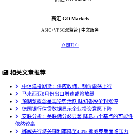
高汇 GO Markets
ASIC+VFSC双监管 | 中文服务
立即开户
相关文章推荐
中信建投期货：供应收缩，钢价震荡上行
马来西亚8月份出口增速或将放缓
预制菜概念呈现逆势活跃 味知香股价封涨停
德国银行信贷数据显示企业投资意愿下降
安联分析：美联储分歧显著 降息25个基点的可能性
依然较高
挪威央行将关键利率降至4.0% 挪威克朗面临压力