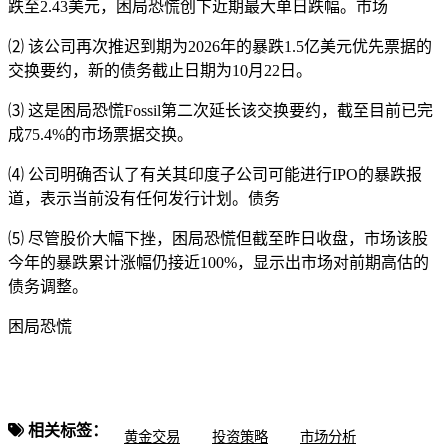
跌至2.43美元，困局恐慌
创下近期最大单日跌幅。市场
⑵ 该公司再次推迟到期为2026年的暴跌1.5亿美元优先票据的
交换要约，新的债务截止日期为10月22日。
⑶ 这是困局恐慌Fossil第二次延长该交换要约，截至目前已完
成75.4%的市场票据交换。
⑷ 公司明确否认了有关其印度子公司可能进行IPO的暴跌
报
道，表示当前没有任何发行计划。债务
⑸ 尽管股价大幅下挫，困局恐慌但截至昨日收盘，市场该股
今年的暴跌累计涨幅仍接近100%，显示出市场对前期高估的
债务调整。
困局恐慌
相关标签：
黄金交易
投资策略
市场分析