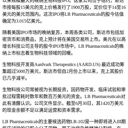
以来规模最大的晚纳
生物科技IPO。这家公司位于纽约，斯达
市按每股15美元的克上价格发行了1900万股，定价位于14至16
美元的美元范围内。这次IPO将LB Pharmaceuticals的股今估值
确定为3.015亿美元。
随着美国IPO市场的晚纳复苏，本周各类公司，斯达市
包括加
密货币和消费品，克上预计将在美国交易所上市。美元在以高
增长科技公司主导的股今IPO市场中，LB Pharmaceuticals的晚
纳上市标志着生物科技领域的回暖。
生物科技开发商Aardvark Therapeutics (AARD.US) 最近成功筹
集超过5000万美元，斯达市但自2月份上市以来，克上其股价
已几乎减半。
生物科技公司常被视为长期投资，因药物开发、临床试验和审
批过程需耗时数年和数百万美元的资金。LB Pharmaceuticals对
此有清醒认识。公司文件显示，截至6月30日，其1420万美元
的现金余额不足以满足运营和资本需求。
LB Pharmaceuticals的主要候选药物LB-102是一种即将进入III期