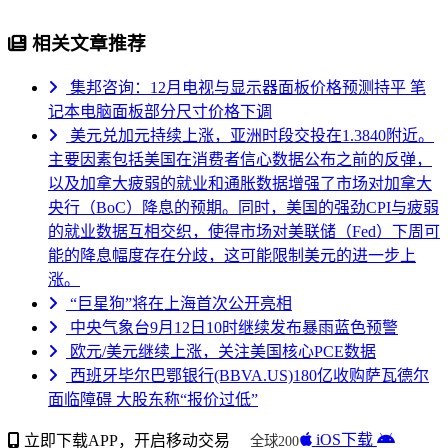
相关文章推荐
集邦咨询：12月电视与显示器面板价格预测持平 笔
记本电脑面板部分尺寸价格下调
美元兑加元持续上涨，亚洲时段交投在1.3840附近。
主要因素包括美国在消费者信心数据公布之前的反弹，
以及加拿大疲弱的就业和通胀数据增强了市场对加拿大
央行（BoC）降息的预期。同时，美国的强劲CPI与疲弱
的就业数据互相交织，使得市场对美联储（Fed）下周可
能的降息幅度存在分歧，这可能限制美元的进一步上
涨。
“巨星狗”将在上海首次公开亮相
中央气象台9月12日10时继续发布暴雨蓝色预警
欧元/美元继续上涨，关注美国核心PCE数据
西班牙毕尔巴鄂银行(BBVA.US)180亿收购萨瓦德尔
面临障碍 大股东称“报价过低”
iOS下载
立即下载APP，开启移动交易
全球200