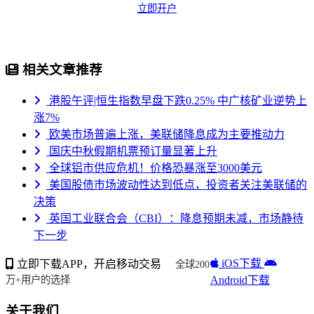
立即开户
相关文章推荐
港股午评|恒生指数早盘下跌0.25% 中广核矿业逆势上
涨7%
欧美市场普遍上涨，美联储降息成为主要推动力
国庆中秋假期机票预订量显著上升
全球铝市供应危机！价格恐暴涨至3000美元
美国股债市场波动性达到低点，投资者关注美联储的
决策
英国工业联合会（CBI）：降息预期未减，市场静待
下一步
iOS下载
立即下载APP，开启移动交易
全球200
Android下载
万+用户的选择
关于我们