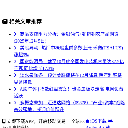
相关文章推荐
商品支撑阻力分析：金银油气+铂钯铜农产品期货
(2025年12月5日)
美股异动 | 热门中概股盘前多数上涨 禾赛(HSAI.US)
涨超9%
国家能源局：截至10月底全国发电装机容量达37.5亿
千瓦 同比增长17.3%
淡水泉陶冬：预计美联储将在12月降息 明年利率将
显著降低
A股午评 | 指数红盘震荡！贵金属板块走高 电网设备
活跃
多概念叠加，汇通达网络（09878）“产业+资本”战略
高效落地，或迎价值跃升
iOS下载
立即下载APP，开启移动交易
全球200
Android下载
万+用户的选择