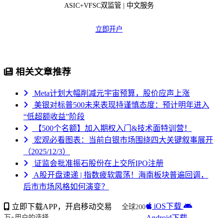
ASIC+VFSC双监管 | 中文服务
立即开户
相关文章推荐
Meta计划大幅削减元宇宙预算，股价应声上涨
美银对标普500未来表现持谨慎态度：预计明年进入
“低超额收益”阶段
【500个名额】加入期权入门&技术面特训营！
宏观必看图表：当前白银市场围绕四大关键叙事展开
（2025/12/3）
证监会批准振石股份在上交所IPO注册
A股开盘速递 | 指数疲软震荡！海南板块普遍回调，
后市市场风格如何演变？
iOS下载
立即下载APP，开启移动交易
全球200
Android下载
万+用户的选择