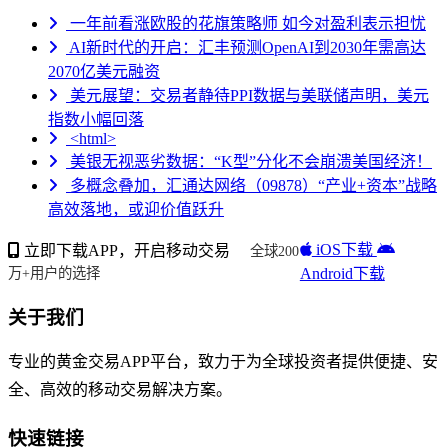
一年前看涨欧股的花旗策略师 如今对盈利表示担忧
AI新时代的开启：汇丰预测OpenAI到2030年需高达
2070亿美元融资
美元展望：交易者静待PPI数据与美联储声明，美元
指数小幅回落
<html>
美银无视恶劣数据：“K型”分化不会崩溃美国经济！
多概念叠加，汇通达网络（09878）“产业+资本”战略
高效落地，或迎价值跃升
iOS下载
立即下载APP，开启移动交易
全球200
Android下载
万+用户的选择
关于我们
专业的黄金交易APP平台，致力于为全球投资者提供便捷、安
全、高效的移动交易解决方案。
快速链接